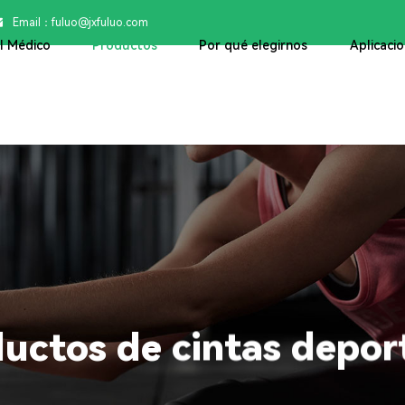
Email：

fuluo@jxfuluo.com
ol Médico
Productos
Por qué elegirnos
Aplicaci
uctos de cintas depor