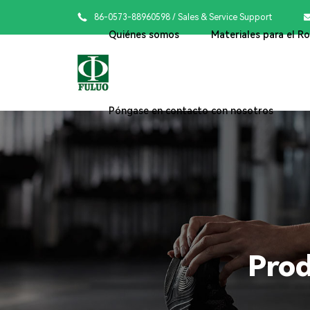

86-0573-88960598
/ Sales & Service Support
Quiénes somos
Materiales para el R
Póngase en contacto con nosotros
Prod