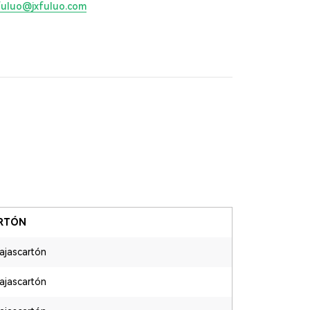
fuluo@jxfuluo.com
RTÓN
ajascartón
ajascartón