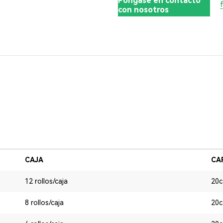
Póngase en contacto
con nosotros
CAJA
CA
12 rollos/caja
20c
8 rollos/caja
20c