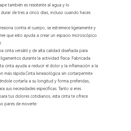
tape también es resistente al agua y lo
 durar de tres a cinco días, incluso cuando haces
presiona contra el cuerpo, se estremece ligeramente y
 cree que esto ayuda a crear un espacio microscópico
e.
na cinta versátil y de alta calidad diseñada para
 ligamentos durante la actividad física. Fabricada
ta cinta ayuda a reducir el dolor y la inflamación a la
ón más rápida.
Cinta kinesiológica sin cortar
permite
iéndole cortarla a su longitud y forma preferidas,
a sus necesidades específicas. Tanto si eres
para tus dolores cotidianos, esta cinta te ofrece
o pares de moverte.