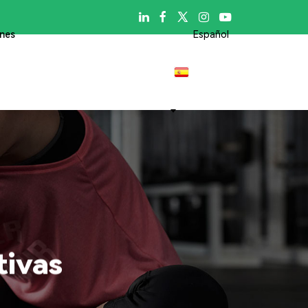

ones
Español
tivas