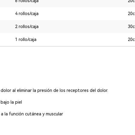
6 rollos/caja
20c
4 rollos/caja
20c
2 rollos/caja
30c
1 rollo/caja
20c
dolor al eliminar la presión de los receptores del dolor.
 bajo la piel
r a la función cutánea y muscular