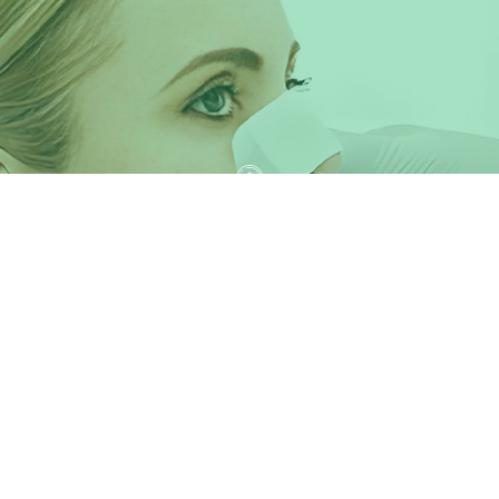
Médico
La cinta de poliuretano se adhiere a todo: aunque se diseñó
específicamente para fines médicos, se adhiere a todo.
Debe utilizarse en seco, pero puede atravesar el sudor.
Seguir leyendo