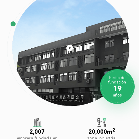

Fecha de
fundación
1
9
años
2
m
,
,
2
0
0
7
2
0
0
0
0
empresa fundada en
zona industrial