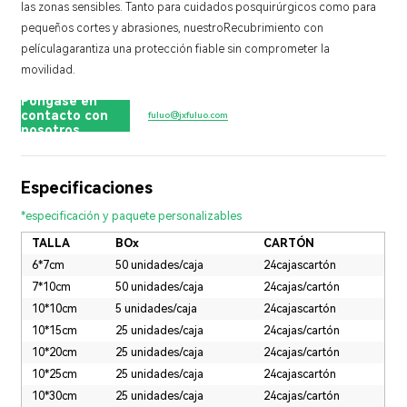
las zonas sensibles. Tanto para cuidados posquirúrgicos como para
pequeños cortes y abrasiones, nuestro
Recubrimiento con
película
garantiza una protección fiable sin comprometer la
movilidad.
Póngase en
contacto con
fuluo@jxfuluo.com
nosotros
Especificaciones
*especificación y paquete personalizables
TALLA
BOx
CARTÓN
6*7cm
50 unidades/caja
24cajascartón
7*10cm
50 unidades/caja
24cajas/cartón
10*10cm
5 unidades/caja
24cajascartón
10*15cm
25 unidades/caja
24cajas/cartón
10*20cm
25 unidades/caja
24cajas/cartón
10*25cm
25 unidades/caja
24cajascartón
10*30cm
25 unidades/caja
24cajas/cartón