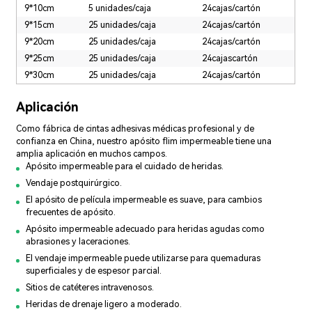
9*10cm
5 unidades/caja
24cajas/cartón
9*15cm
25 unidades/caja
24cajas/cartón
9*20cm
25 unidades/caja
24cajas/cartón
9*25cm
25 unidades/caja
24cajascartón
9*30cm
25 unidades/caja
24cajas/cartón
Aplicación
Como fábrica de cintas adhesivas médicas profesional y de
confianza en China, nuestro apósito flim impermeable tiene una
amplia aplicación en muchos campos.
Apósito impermeable para el cuidado de heridas.
Vendaje postquirúrgico.
El apósito de película impermeable es suave, para cambios
frecuentes de apósito.
Apósito impermeable adecuado para heridas agudas como
abrasiones y laceraciones.
El vendaje impermeable puede utilizarse para quemaduras
superficiales y de espesor parcial.
Sitios de catéteres intravenosos.
Heridas de drenaje ligero a moderado.