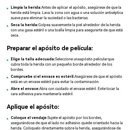
Limpia la herida:
Antes de aplicar el apósito, asegúrese de que la
herida está limpia. Lava la zona con agua o una solución antiséptica
suave para eliminar la suciedad o las bacterias.
Seca la herida:
Golpea suavemente la piel alrededor de la herida
con una gasa estéril o una toalla limpia para asegurarte de que está
seca.
Preparar el apósito de película:
Elige la talla adecuada:
Seleccione una
apósito pelicular
que
cubra toda la herida con un pequeño borde alrededor de los
bordes.
Compruebe si el envase es estéril:
Asegúrese de que el apósito
está en un envase estéril para evitar la contaminación.
Abre el envase:
Abra con cuidado el envase estéril. Evite tocar la
cara adhesiva para mantenerla estéril.
Aplique el apósito:
Coloque el vendaje:
Sujete el apósito por los bordes,
asegurándose de que el lado no adhesivo quede orientado hacia la
herida. Colóquelo directamente sobre la herida, asegurándose de