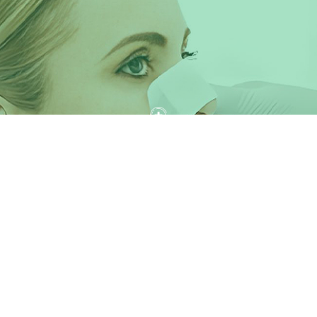
Médico
La cinta de poliuretano se adhiere a todo: aunque se diseñó
específicamente para fines médicos, se adhiere a todo.
Debe utilizarse en seco, pero puede atravesar el sudor.
Seguir leyendo