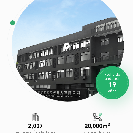

Fecha de
fundación
1
9
años
2
m
,
,
2
0
0
7
2
0
0
0
0
empresa fundada en
zona industrial