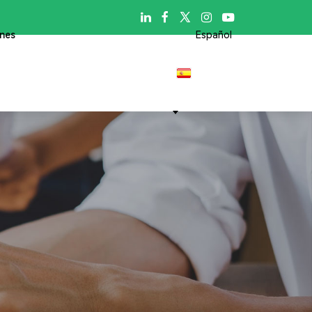

ones
Español