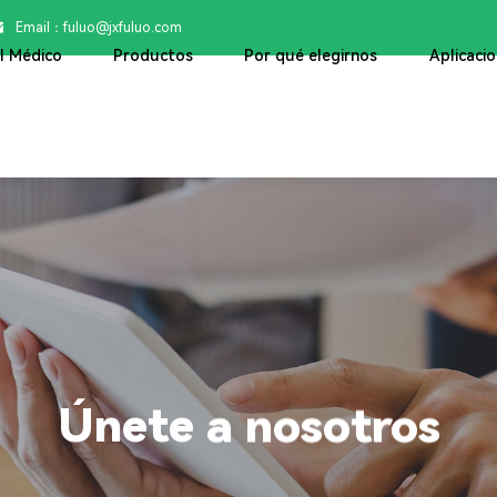
Email：

fuluo@jxfuluo.com
ol Médico
Productos
Por qué elegirnos
Aplicaci
Únete a nosotros