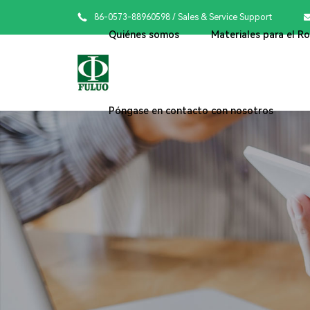

86-0573-88960598
/ Sales & Service Support
Quiénes somos
Materiales para el R
Póngase en contacto con nosotros