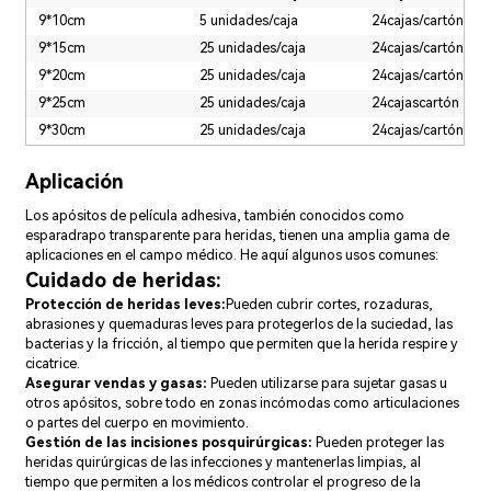
9*10cm
5 unidades/caja
24cajas/cartón
9*15cm
25 unidades/caja
24cajas/cartón
9*20cm
25 unidades/caja
24cajas/cartón
9*25cm
25 unidades/caja
24cajascartón
9*30cm
25 unidades/caja
24cajas/cartón
Aplicación
Los apósitos de película adhesiva, también conocidos como
esparadrapo transparente para heridas, tienen una amplia gama de
aplicaciones en el campo médico. He aquí algunos usos comunes:
Cuidado de heridas:
Protección de heridas leves:
Pueden cubrir cortes, rozaduras,
abrasiones y quemaduras leves para protegerlos de la suciedad, las
bacterias y la fricción, al tiempo que permiten que la herida respire y
cicatrice.
Asegurar vendas y gasas:
Pueden utilizarse para sujetar gasas u
otros apósitos, sobre todo en zonas incómodas como articulaciones
o partes del cuerpo en movimiento.
Gestión de las incisiones posquirúrgicas:
Pueden proteger las
heridas quirúrgicas de las infecciones y mantenerlas limpias, al
tiempo que permiten a los médicos controlar el progreso de la