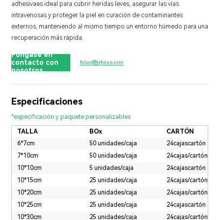
adhesiva
es ideal para cubrir heridas leves, asegurar las vías
intravenosas y proteger la piel en curación de contaminantes
externos, manteniendo al mismo tiempo un entorno húmedo para una
recuperación más rápida.
Póngase en
contacto con
fuluo@jxfuluo.com
nosotros
Especificaciones
*especificación y paquete personalizables
TALLA
BOx
CARTÓN
6*7cm
50 unidades/caja
24cajascartón
7*10cm
50 unidades/caja
24cajas/cartón
10*10cm
5 unidades/caja
24cajascartón
10*15cm
25 unidades/caja
24cajas/cartón
10*20cm
25 unidades/caja
24cajas/cartón
10*25cm
25 unidades/caja
24cajascartón
10*30cm
25 unidades/caja
24cajas/cartón