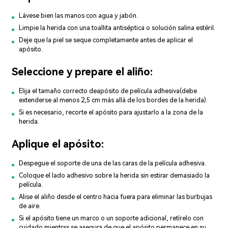
Lávese bien las manos con agua y jabón.
Limpie la herida con una toallita antiséptica o solución salina estéril.
Deje que la piel se seque completamente antes de aplicar el
apósito.
Seleccione y prepare el aliño:
Elija el tamaño correcto de
apósito de película adhesiva
(debe
extenderse al menos 2,5 cm más allá de los bordes de la herida).
Si es necesario, recorte el apósito para ajustarlo a la zona de la
herida.
Aplique el apósito:
Despegue el soporte de una de las caras de la película adhesiva.
Coloque el lado adhesivo sobre la herida sin estirar demasiado la
película.
Alise el aliño desde el centro hacia fuera para eliminar las burbujas
de aire.
Si el apósito tiene un marco o un soporte adicional, retírelo con
cuidado mientras se asegura de que el apósito permanece en su